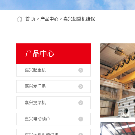
首 页
>
产品中心
>
嘉兴起重机维保
产品中心
嘉兴起重机
嘉兴龙门吊
嘉兴提梁机
嘉兴电动葫芦